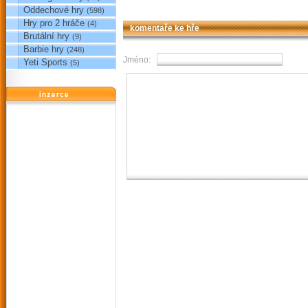
Oddechové hry
(598)
Hry pro 2 hráče
(4)
komentaře ke hře
Brutální hry
(9)
Barbie hry
(248)
Jméno:
Yeti Sports
(5)
reklama