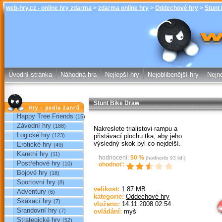
web-hry.cz - online hry zdarma
>
zdarma online hry
>
Oddechové hry
>
Stunt
Stunt Bike D
zdarma online
Úvodní stránka
Náhodná hra
Nejlepší hry
Nejoblibenější hry
Nejno
Stunt Bike Draw
Hry podle žánrů
Happy Tree Friends
(15)
Závodní hry
(188)
Nakreslete trialistovi rampu a
Logické hry
přistávací plochu tka, aby jeho
(123)
výsledný skok byl co nejdelší.
Erotické hry
(49)
Karetní hry
(11)
hodnocení:
50
%
(hodnotilo
93
lidí)
Postřehové hry
(10)
ohodnoť:
Bojové hry
(18)
Sportovní hry
(8)
Sp
velikost:
1.87 MB
Adventury
(6)
kategorie:
Oddechové hry
Skákací hry
(7)
vloženo:
14.11.2008 02:54
Srandovní hry
(7)
ovládání:
myš
Strategické hry
(52)