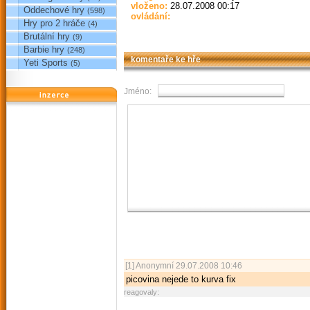
vloženo:
28.07.2008 00:17
Oddechové hry
(598)
ovládání:
Hry pro 2 hráče
(4)
Brutální hry
(9)
Barbie hry
(248)
komentaře ke hře
Yeti Sports
(5)
Jméno:
reklama
[1]
Anonymní
29.07.2008 10:46
picovina nejede to kurva fix
reagovaly: