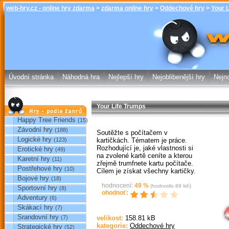
web-hry.cz - online hry zdarma
>
zdarma online hry
>
Oddechové hry
>
Your 
Your Life Tr
zdarma online
Úvodní stránka
Náhodná hra
Nejlepší hry
Nejoblibenější hry
Nejno
Your Life Trumps
Hry podle žánrů
Happy Tree Friends
(15)
Závodní hry
(188)
Soutěžte s počítačem v
Logické hry
kartičkách. Tématem je práce.
(123)
Rozhodující je, jaké vlastnosti si
Erotické hry
(49)
na zvolené kartě ceníte a kterou
Karetní hry
(11)
zřejmě trumfnete kartu počítače.
Postřehové hry
(10)
Cílem je získat všechny kartičky.
Bojové hry
(18)
hodnocení:
49
%
(hodnotilo
89
lidí)
Sportovní hry
(8)
Sp
ohodnoť:
Adventury
(6)
Skákací hry
(7)
Srandovní hry
(7)
velikost:
158.81 kB
kategorie:
Oddechové hry
Strategické hry
(52)