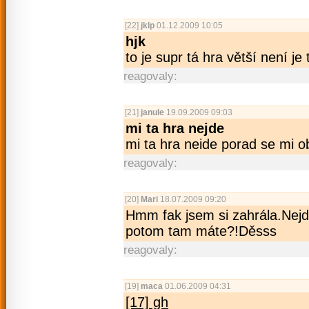
[22]
jklp
01.12.2009 10:05
hjk
to je supr tá hra větší není je 
reagovaly:
[21]
janule
19.09.2009 09:03
mi ta hra nejde
mi ta hra neide porad se mi o
reagovaly:
[20]
Mari
18.07.2009 09:20
Hmm fak jsem si zahrála.Nejde
potom tam máte?!Děsss
reagovaly:
[19]
maca
01.06.2009 04:31
[17] gh