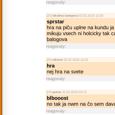
reagovaly:
[25]
nikoleta balogova
02.02.2010 12:05
sprstar
hra na piču uplne na kundu ja
mikuju vsech ni holcicky tak 
balogova
reagovaly:
[24]
nikisek
02.02.2010 12:02
hra
nej hra na svete
reagovaly:
[23]
pekne
31.01.2010 03:13
blbooost
no tak ja nwm na čo sem dava
reagovaly: