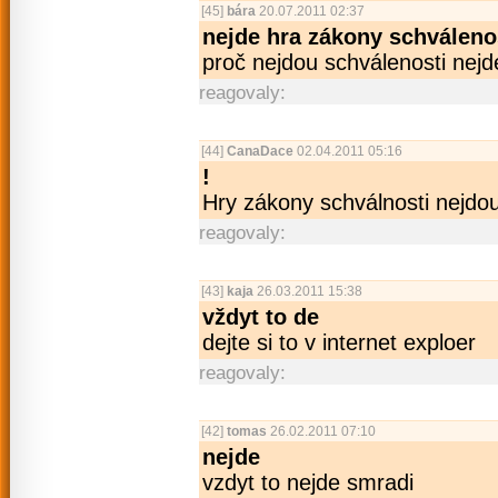
[45]
bára
20.07.2011 02:37
nejde hra zákony schválenosti
proč nejdou schválenosti nejd
reagovaly:
[44]
CanaDace
02.04.2011 05:16
!
Hry zákony schválnosti nejdou
reagovaly:
[43]
kaja
26.03.2011 15:38
vždyt to de
dejte si to v internet exploer
reagovaly:
[42]
tomas
26.02.2011 07:10
nejde
vzdyt to nejde smradi