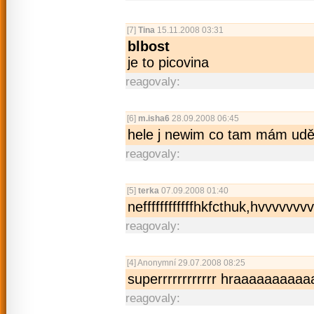
[7]
Tina
15.11.2008 03:31
blbost
je to picovina
reagovaly:
[6]
m.isha6
28.09.2008 06:45
hele j newim co tam mám uděla
reagovaly:
[5]
terka
07.09.2008 01:40
neffffffffffffh­kfcthuk,hvvvvvv
reagovaly:
[4]
Anonymní
29.07.2008 08:25
superrrrrrrrrrrr hraaaaaaaaa
reagovaly: