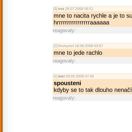
[3]
eva
28.07.2008 06:51
mne to nacita rychle a je to su
hrrrrrrrrrrrr­rrrraaaaaa
reagovaly:
[2]
Anonymní
18.06.2008 03:57
mne to jede rachlo
reagovaly:
[1]
iwet
29.05.2008 07:45
spousteni
kdyby se to tak dlouho nenačít
reagovaly: