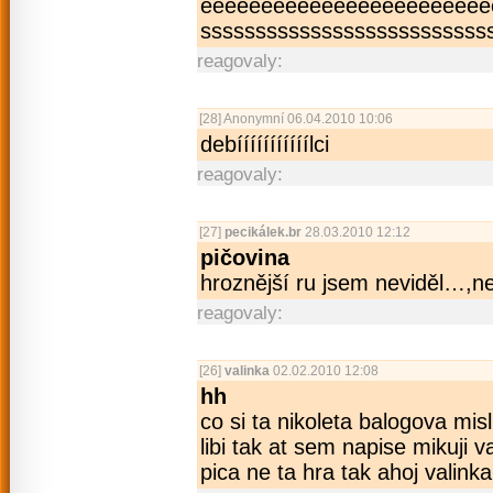
ěěěěěěěěěěěěě­ěěěěěěěěěěě
ssssssssssssssssssssssss­ss
reagovaly:
[28]
Anonymní
06.04.2010 10:06
debííííííííííílci
reagovaly:
[27]
pecikálek.br
28.03.2010 12:12
pičovina
hroznější ru jsem neviděl…,nej
reagovaly:
[26]
valinka
02.02.2010 12:08
hh
co si ta nikoleta balogova mis
libi tak at sem napise mikuji v
pica ne ta hra tak ahoj valinka