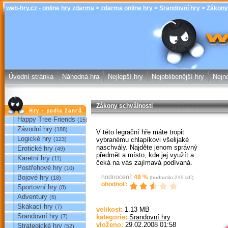
web-hry.cz - online hry zdarma
>
zdarma online hry
>
Srandovní hry
>
Zákony
Zákony schvál
zdarma online
Úvodní stránka
Náhodná hra
Nejlepší hry
Nejoblibenější hry
Nejno
Zákony schválnosti
Hry podle žánrů
Happy Tree Friends
(15)
Závodní hry
(188)
V této legrační hře máte tropit
Logické hry
vybranému chlapíkovi všelijaké
(123)
naschvály. Najděte jenom správný
Erotické hry
(49)
předmět a místo, kde jej využít a
Karetní hry
(11)
čeká na vás zajímavá podívaná.
Postřehové hry
(10)
Bojové hry
hodnocení:
49
%
(18)
(hodnotilo
219
lidí)
ohodnoť:
Sportovní hry
(8)
Adventury
(6)
Skákací hry
(7)
velikost:
1.13 MB
Sp
Srandovní hry
(7)
kategorie:
Srandovní hry
vloženo:
29.02.2008 01:58
Strategické hry
(52)