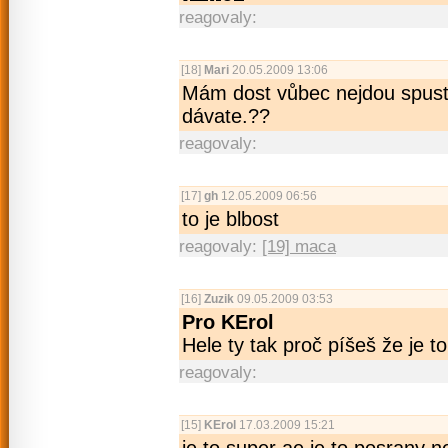
reagovaly:
[18]
Mari
20.05.2009 13:06
Mám dost vůbec nejdou spust
dávate.??
reagovaly:
[17]
gh
12.05.2009 06:56
to je blbost
reagovaly:
[19] maca
[16]
Zuzik
09.05.2009 03:53
Pro KErol
Hele ty tak proč píšeš že je to
reagovaly:
[15]
KErol
17.03.2009 15:21