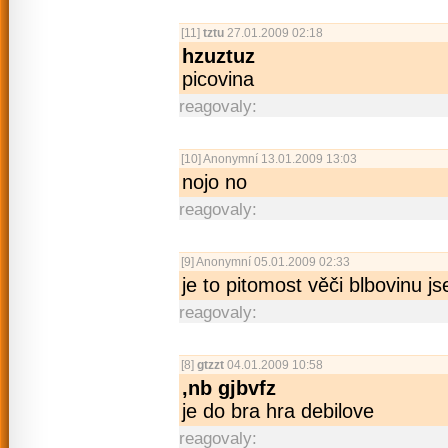
[11]
tztu
27.01.2009 02:18
hzuztuz
picovina
reagovaly:
[10]
Anonymní
13.01.2009 13:03
nojo no
reagovaly:
[9]
Anonymní
05.01.2009 02:33
je to pitomost věči blbovinu j
reagovaly:
[8]
gtzzt
04.01.2009 10:58
,nb gjbvfz
je do bra hra debilove
reagovaly: