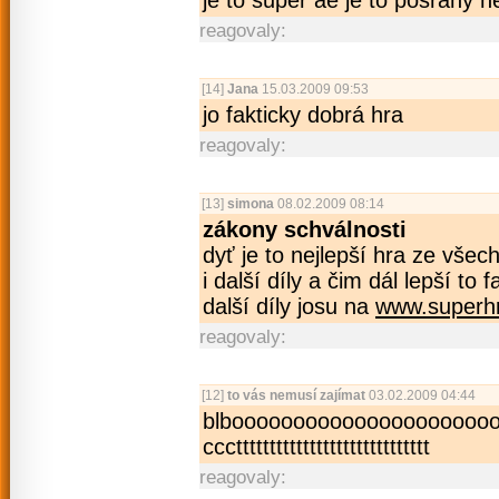
je to super ae je to posrany n
reagovaly:
[14]
Jana
15.03.2009 09:53
jo fakticky dobrá hra
reagovaly:
[13]
simona
08.02.2009 08:14
zákony schválnosti
dyť je to nejlepší hra ze všec
i další díly a čim dál lepší to f
další díly josu na
www.superhr
reagovaly:
[12]
to vás nemusí zajímat
03.02.2009 04:44
blboooooooooo­oooooooooooo
cccttttttttttttttttttttt­tttttttt
reagovaly: