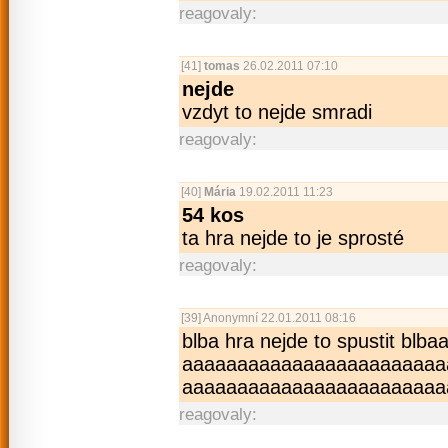
reagovaly:
[41]
tomas
26.02.2011 07:10
nejde
vzdyt to nejde smradi
reagovaly:
[40]
Mária
19.02.2011 11:23
54 kos
ta hra nejde to je sprosté
reagovaly:
[39]
Anonymní
22.01.2011 08:16
blba hra nejde to spustit bl
aaaaaaaaaaaaa­aaaaaaaaaaa
aaaaaaaaaaaaa­aaaaaaaaaaa
reagovaly: