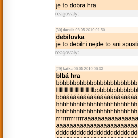
je to dobra hra
reagovaly:
[30]
dandik
08.05.2010 01:50
debilovka
je to debilni nejde to ani spusti
reagovaly:
[29]
katka
06.05.2010 06:33
blbá hra
bbbbbbbbbbbbb­bbbbbbbbbbbbbbbb
llllllllllllllllllllllll­llllllbb
bbááááááááááá­ááááááááááá
hhhhhhhhhhhhh­hhhhhhhhhhh
hhhhhhhhhhhhhhhhhhhhhhhh­hhhhrrr
rrrrrrrrrrrrra­aaaaaaaaaaaaa
aaaaaaaaaaaaa­aaaaaaaaaaa
dddddddddddddddddddddddd­