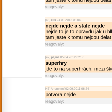
tam jeste k tomu nejdou delat 
reagovaly:
[48]
elis
24.03.2013 08:04
nejde nejde a stale nejde
nejde to je to opravdu jak u b
tam jeste k tomu nejdou delat 
reagovaly:
[47]
pajina
05.04.2012 02:56
superhry
jde to na superhrách, mezi šk
reagovaly:
[46]
Anonymní
02.09.2011 06:24
potvora nejde
reagovaly: