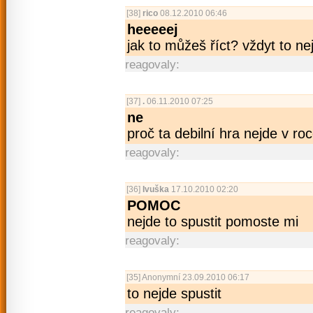
[38]
rico
08.12.2010 06:46
heeeeej
jak to můžeš říct? vždyt to nej
reagovaly:
[37]
.
06.11.2010 07:25
ne
proč ta debilní hra nejde v ro
reagovaly:
[36]
Ivuška
17.10.2010 02:20
POMOC
nejde to spustit pomoste mi
reagovaly:
[35]
Anonymní
23.09.2010 06:17
to nejde spustit
reagovaly: