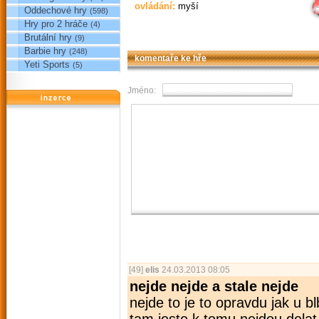
ovládání:
myší
Oddechové hry
(598)
Hry pro 2 hráče
(4)
Brutální hry
(9)
Barbie hry
(248)
komentaře ke hře
Yeti Sports
(5)
Jméno:
reklama
[49]
elis
24.03.2013 08:05
nejde nejde a stale nejde
nejde to je to opravdu jak u b