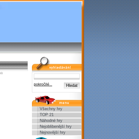
vyhledávání
ma
pokročilé...
menu
Všechny hry
TOP 21
Náhodné hry
Nejoblibenější hry
Nejnovější hry