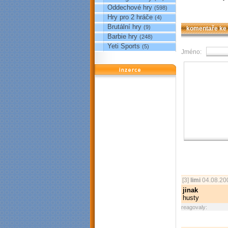
Oddechové hry
(598)
Hry pro 2 hráče
(4)
Brutální hry
(9)
komentaře ke
Barbie hry
(248)
Yeti Sports
(5)
Jméno:
reklama
[3]
limi
04.08.20
jinak
husty
reagovaly: