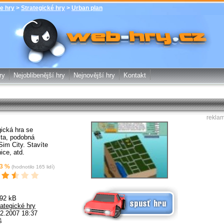
e hry
>
Strategické hry
>
Urban plan
Urban plan - Strategické hry - zdarma
online hry web-hry.cz - online hry
zdarma
ry
Nejoblibenější hry
Nejnovější hry
Kontakt
rekla
ická hra se
ta, podobná
Sim City. Stavíte
ice, atd.
3
%
(hodnotilo
165
lidí)
Spusť online hru zdarma
.92 kB
rategické hry
2.2007 18:37
š