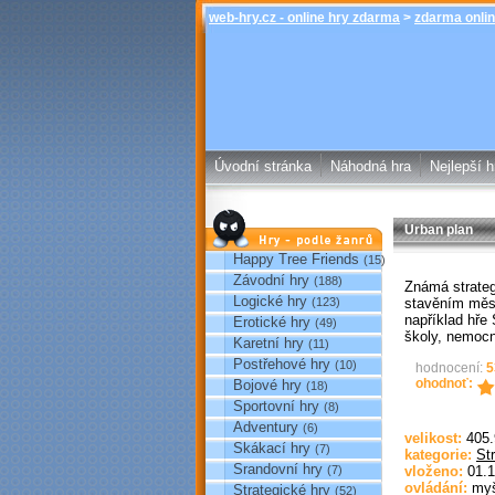
web-hry.cz - online hry zdarma
>
zdarma onlin
Úvodní stránka
Náhodná hra
Nejlepší h
Urban plan
Hry podle žánrů
Happy Tree Friends
(15)
Závodní hry
(188)
Známá strateg
Logické hry
stavěním měs
(123)
například hře 
Erotické hry
(49)
školy, nemocn
Karetní hry
(11)
Postřehové hry
(10)
hodnocení:
5
ohodnoť:
Bojové hry
(18)
Sportovní hry
(8)
Adventury
(6)
velikost:
405
Skákací hry
(7)
kategorie:
St
Srandovní hry
(7)
vloženo:
01.1
ovládání:
my
Strategické hry
(52)