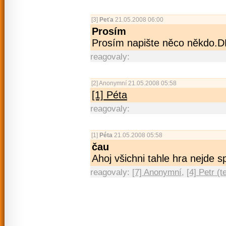
[3]
Peťa
21.05.2008 06:00
Prosím
Prosím napište něco někdo.DDííkk!!!
reagovaly:
[2]
Anonymní
21.05.2008 05:58
[1] Péta
reagovaly:
[1]
Péta
21.05.2008 05:58
čau
Ahoj všichni tahle hra nejde sp
reagovaly:
[7] Anonymní
,
[4] Petr (