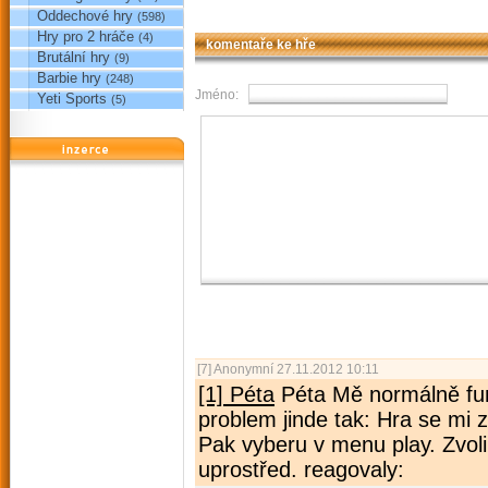
Oddechové hry
(598)
Hry pro 2 hráče
(4)
komentaře ke hře
Brutální hry
(9)
Barbie hry
(248)
Jméno:
Yeti Sports
(5)
reklama
[7]
Anonymní
27.11.2012 10:11
[1] Péta
Péta Mě normálně fun
problem jinde tak: Hra se mi 
Pak vyberu v menu play. Zvol
uprostřed. reagovaly: