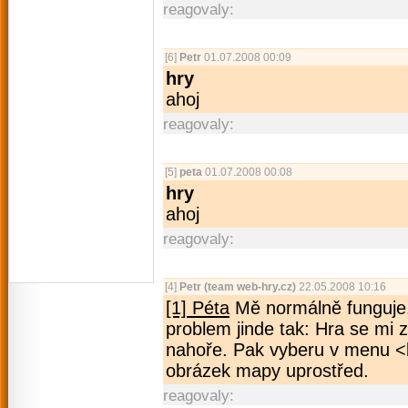
reagovaly:
[6]
Petr
01.07.2008 00:09
hry
ahoj
reagovaly:
[5]
peta
01.07.2008 00:08
hry
ahoj
reagovaly:
[4]
Petr (team web-hry.cz)
22.05.2008 10:16
[1] Péta
Mě normálně funguje
problem jinde tak: Hra se mi 
nahoře. Pak vyberu v menu <b
obrázek mapy uprostřed.
reagovaly: