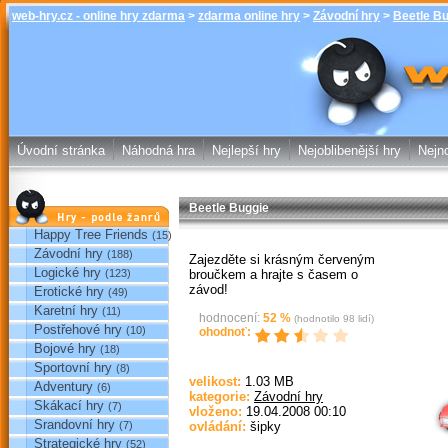
web-hry.cz - online hry zdarma
>
zdarma online hry
>
Závodní hry
>
Beetle B
Beetle Buggie
online hry w
Úvodní stránka
Náhodná hra
Nejlepší hry
Nejoblibenější hry
Nejno
Beetle Buggie
Hry podle žánrů
Happy Tree Friends
(15)
Závodní hry
(188)
Zajezděte si krásným červeným
Logické hry
broučkem a hrajte s časem o
(123)
závod!
Erotické hry
(49)
Karetní hry
(11)
hodnocení:
52
%
(hodnotilo
98
lidí)
Postřehové hry
(10)
ohodnoť:
Bojové hry
(18)
Sportovní hry
(8)
Sp
velikost:
1.03 MB
Adventury
(6)
kategorie:
Závodní hry
Skákací hry
(7)
vloženo:
19.04.2008 00:10
Srandovní hry
(7)
ovládání:
šipky
Strategické hry
(52)