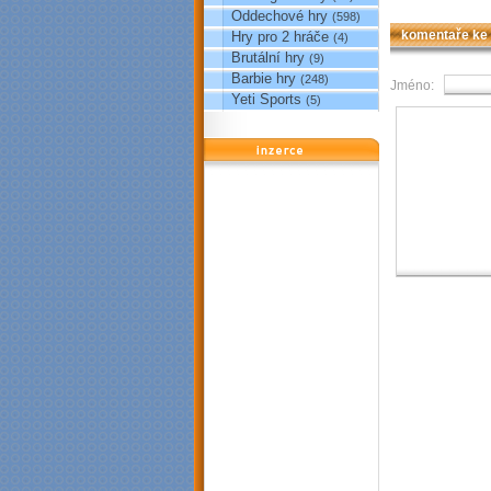
Oddechové hry
(598)
Hry pro 2 hráče
komentaře ke
(4)
Brutální hry
(9)
Barbie hry
(248)
Jméno:
Yeti Sports
(5)
reklama