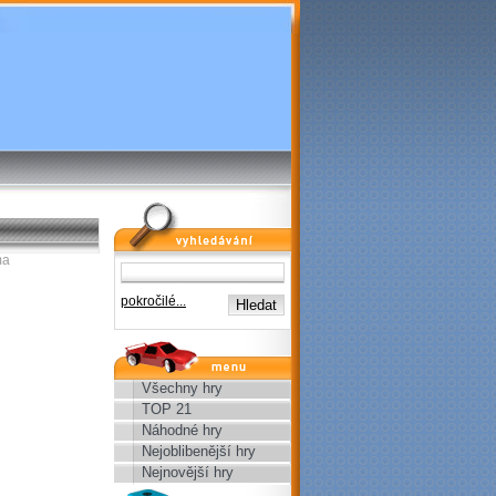
vyhledávání
ma
pokročilé...
menu
Všechny hry
TOP 21
Náhodné hry
Nejoblibenější hry
Nejnovější hry