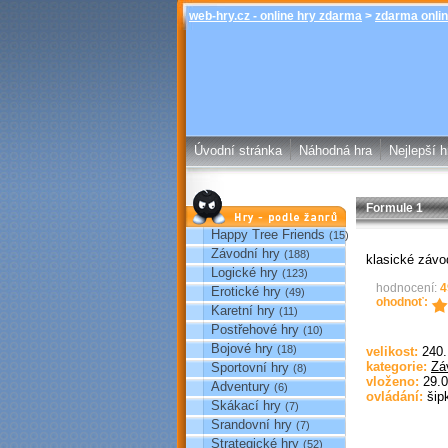
web-hry.cz - online hry zdarma
>
zdarma onlin
Úvodní stránka
Náhodná hra
Nejlepší h
Formule 1
Hry podle žánrů
Happy Tree Friends
(15)
Závodní hry
(188)
klasické závo
Logické hry
(123)
hodnocení:
4
Erotické hry
(49)
ohodnoť:
Karetní hry
(11)
Postřehové hry
(10)
Bojové hry
(18)
velikost:
240
kategorie:
Zá
Sportovní hry
(8)
vloženo:
29.0
Adventury
(6)
ovládání:
šip
Skákací hry
(7)
Srandovní hry
(7)
Strategické hry
(52)