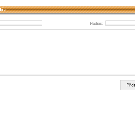
 hře
Nadpis: