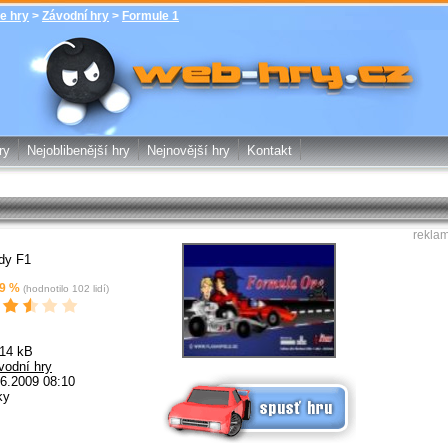
e hry
>
Závodní hry
>
Formule 1
Formule 1 - Závodní hry - zdarma online
hry web-hry.cz - online hry zdarma
ry
Nejoblibenější hry
Nejnovější hry
Kontakt
rekla
dy F1
9
%
(hodnotilo
102
lidí)
.14 kB
vodní hry
Spusť online hru zdarma
6.2009 08:10
ky