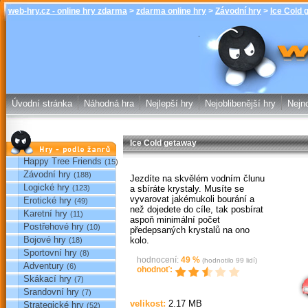
web-hry.cz - online hry zdarma
>
zdarma online hry
>
Závodní hry
>
Ice Cold 
Ice Cold getawa
online hry w
Úvodní stránka
Náhodná hra
Nejlepší hry
Nejoblibenější hry
Nejno
Ice Cold getaway
Hry podle žánrů
Happy Tree Friends
(15)
Závodní hry
(188)
Jezdíte na skvělém vodním člunu
Logické hry
a sbíráte krystaly. Musíte se
(123)
vyvarovat jakémukoli bourání a
Erotické hry
(49)
než dojedete do cíle, tak posbírat
Karetní hry
(11)
aspoň minimální počet
Postřehové hry
(10)
předepsaných krystalů na ono
Bojové hry
kolo.
(18)
Sportovní hry
(8)
Sp
hodnocení:
49
%
(hodnotilo
99
lidí)
Adventury
(6)
ohodnoť:
Skákací hry
(7)
Srandovní hry
(7)
velikost:
2.17 MB
Strategické hry
(52)