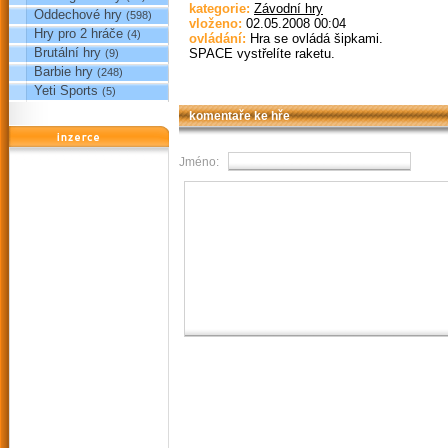
kategorie:
Závodní hry
Oddechové hry
(598)
vloženo:
02.05.2008 00:04
Hry pro 2 hráče
(4)
ovládání:
Hra se ovládá šipkami.
Brutální hry
SPACE vystřelíte raketu.
(9)
Barbie hry
(248)
Yeti Sports
(5)
komentaře ke hře
reklama
Jméno: