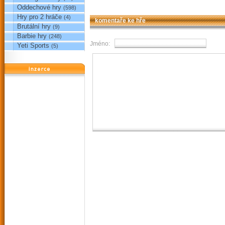
Oddechové hry
(598)
Hry pro 2 hráče
(4)
komentaře ke hře
Brutální hry
(9)
Barbie hry
(248)
Jméno:
Yeti Sports
(5)
reklama