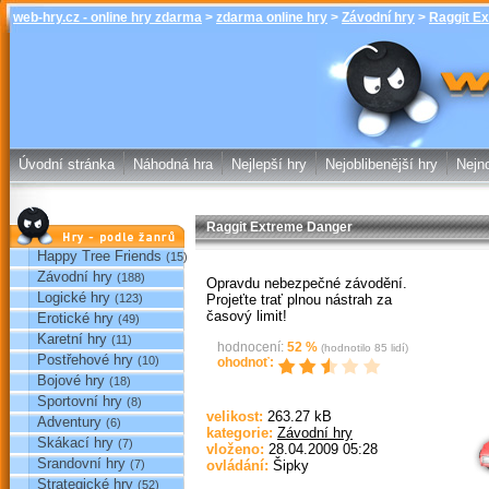
web-hry.cz - online hry zdarma
>
zdarma online hry
>
Závodní hry
>
Raggit E
Raggit Extreme
zdarma online
Úvodní stránka
Náhodná hra
Nejlepší hry
Nejoblibenější hry
Nejno
Raggit Extreme Danger
Hry podle žánrů
Happy Tree Friends
(15)
Závodní hry
(188)
Opravdu nebezpečné závodění.
Logické hry
Projeťte trať plnou nástrah za
(123)
časový limit!
Erotické hry
(49)
Karetní hry
(11)
hodnocení:
52
%
(hodnotilo
85
lidí)
Postřehové hry
(10)
ohodnoť:
Bojové hry
(18)
Sportovní hry
(8)
Sp
velikost:
263.27 kB
Adventury
(6)
kategorie:
Závodní hry
Skákací hry
(7)
vloženo:
28.04.2009 05:28
Srandovní hry
(7)
ovládání:
Šipky
Strategické hry
(52)