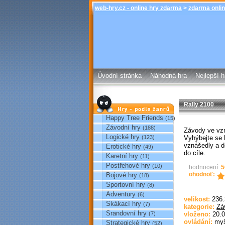
web-hry.cz - online hry zdarma
>
zdarma onlin
Úvodní stránka
Náhodná hra
Nejlepší h
Rally 2100
Hry podle žánrů
Happy Tree Friends
(15)
Závodní hry
(188)
Závody ve vz
Logické hry
Vyhýbejte se 
(123)
vznášedly a d
Erotické hry
(49)
do cíle.
Karetní hry
(11)
Postřehové hry
(10)
hodnocení:
5
ohodnoť:
Bojové hry
(18)
Sportovní hry
(8)
Adventury
(6)
velikost:
236
Skákací hry
(7)
kategorie:
Zá
Srandovní hry
(7)
vloženo:
20.0
ovládání:
my
Strategické hry
(52)