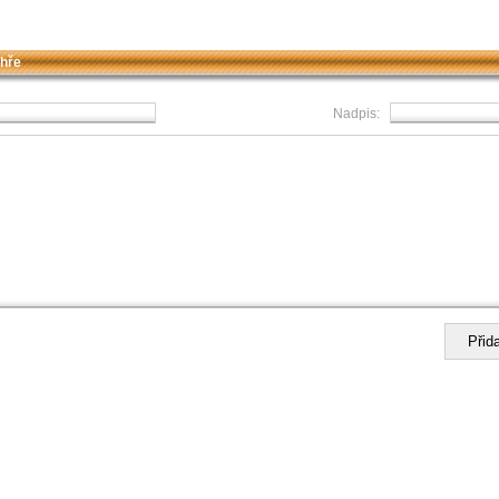
 hře
Nadpis: