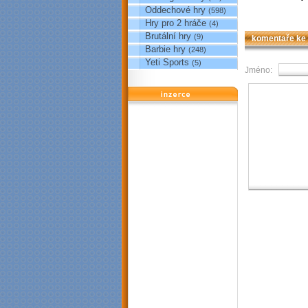
Oddechové hry
(598)
Hry pro 2 hráče
(4)
Brutální hry
(9)
komentaře ke
Barbie hry
(248)
Yeti Sports
(5)
Jméno:
reklama