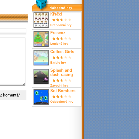
nahodné hry
Křečci
Srandovní hry
Frescoz
Logické hry
Collect Girls
Barbie hry
Splash and
dash racing
Závodní hry
Sol Bombers
Oddechové hry