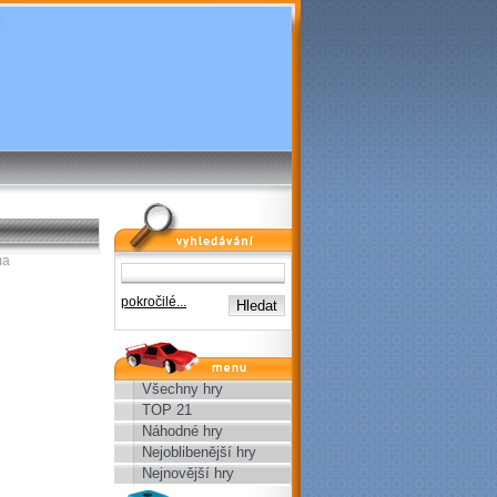
vyhledávání
ma
pokročilé...
menu
Všechny hry
TOP 21
Náhodné hry
Nejoblibenější hry
Nejnovější hry