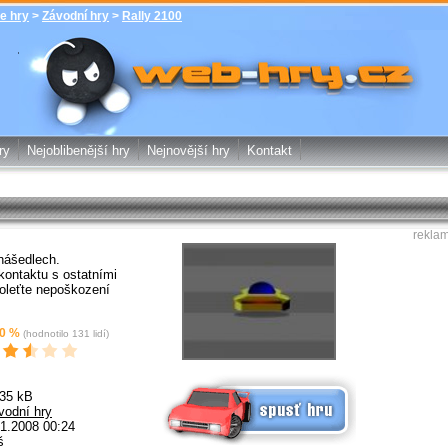
e hry
>
Závodní hry
>
Rally 2100
Rally 2100 - Závodní hry - zdarma online
hry web-hry.cz - online hry zdarma
ry
Nejoblibenější hry
Nejnovější hry
Kontakt
rekla
nášedlech.
kontaktu s ostatními
oleťte nepoškození
0
%
(hodnotilo
131
lidí)
Spusť online hru zdarma
.35 kB
vodní hry
1.2008 00:24
š