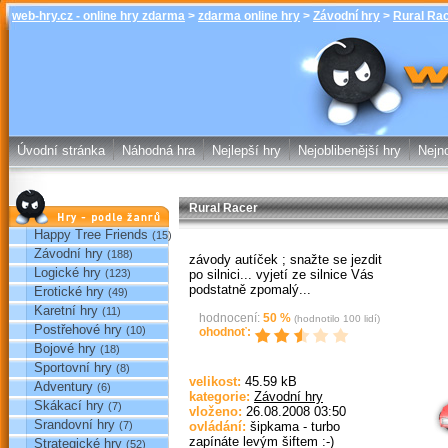
web-hry.cz - online hry zdarma
>
zdarma online hry
>
Závodní hry
>
Rural Ra
Rural Racer 
online hry w
Úvodní stránka
Náhodná hra
Nejlepší hry
Nejoblibenější hry
Nejno
Rural Racer
Hry podle žánrů
Happy Tree Friends
(15)
Závodní hry
(188)
závody autíček ; snažte se jezdit
Logické hry
po silnici... vyjetí ze silnice Vás
(123)
podstatně zpomalý...
Erotické hry
(49)
Karetní hry
(11)
hodnocení:
50
%
(hodnotilo
100
lidí)
Postřehové hry
(10)
ohodnoť:
Bojové hry
(18)
Sportovní hry
(8)
Sp
velikost:
45.59 kB
Adventury
(6)
kategorie:
Závodní hry
Skákací hry
(7)
vloženo:
26.08.2008 03:50
Srandovní hry
(7)
ovládání:
šipkama - turbo
zapínáte levým šiftem :-)
Strategické hry
(52)