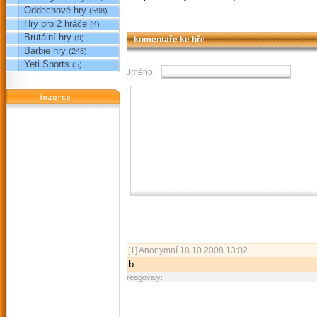
Oddechové hry
(598)
Hry pro 2 hráče
(4)
Brutální hry
(9)
komentaře ke hře
Barbie hry
(248)
Yeti Sports
(5)
Jméno:
reklama
[1]
Anonymní
18.10.2008 13:02
b
reagovaly: