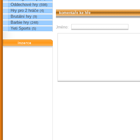
Oddechové hry
(598)
Hry pro 2 hráče
(4)
komentaře ke hře
Brutální hry
(9)
Barbie hry
(248)
Jméno:
Yeti Sports
(5)
reklama