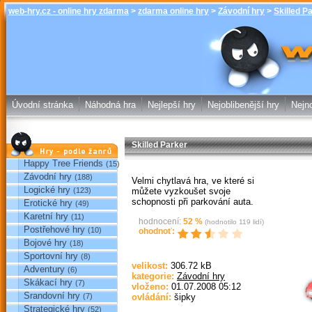
web-hry.cz - online hry zdarma
>
zdarma online hry
>
Závodní hry
>
Skilled P
Skilled Parke
online hry w
Úvodní stránka
Náhodná hra
Nejlepší hry
Nejoblibenější hry
Nejno
Skilled Parker
Hry podle žánrů
Happy Tree Friends
(15)
Závodní hry
(188)
Velmi chytlavá hra, ve které si
Logické hry
můžete vyzkoušet svoje
(123)
schopnosti při parkování auta.
Erotické hry
(49)
Karetní hry
(11)
hodnocení:
52
%
(hodnotilo
119
lidí)
Postřehové hry
(10)
ohodnoť:
Bojové hry
(18)
Sportovní hry
(8)
Sp
velikost:
306.72 kB
Adventury
(6)
kategorie:
Závodní hry
Skákací hry
(7)
vloženo:
01.07.2008 05:12
Srandovní hry
(7)
ovládání:
šipky
Strategické hry
(52)