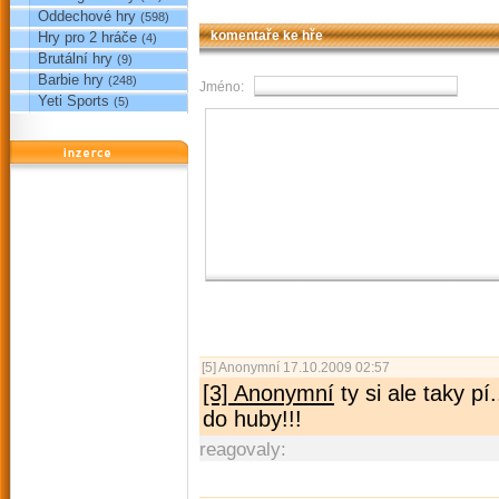
Oddechové hry
(598)
Hry pro 2 hráče
komentaře ke hře
(4)
Brutální hry
(9)
Barbie hry
(248)
Jméno:
Yeti Sports
(5)
reklama
[5]
Anonymní
17.10.2009 02:57
[3] Anonymní
ty si ale taky pí
do huby!!!
reagovaly: