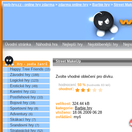
web-hry.cz - online hry zdarma
>
zdarma online hry
>
Barbie hry
>
Street Ma
Street MakeUp
online hry w
Úvodní stránka
Náhodná hra
Nejlepší hry
Nejoblibenější hry
Nejno
Street MakeUp
Hry podle žánrů
Happy Tree Friends
(15)
Závodní hry
(188)
Zvolte vhodné oblečení pro dívku.
Logické hry
(123)
hodnocení:
50
%
(hodnotilo
83
lidí)
Erotické hry
(49)
ohodnoť:
Karetní hry
(11)
Postřehové hry
(10)
Bojové hry
(18)
velikost:
324.44 kB
kategorie:
Barbie hry
Sportovní hry
(8)
Sp
vloženo:
18.06.2009 06:28
Adventury
(6)
ovládání:
myš
Skákací hry
(7)
Srandovní hry
(7)
Strategické hry
(52)