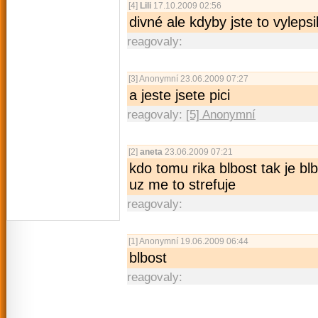
[4]
Lili
17.10.2009 02:56
divné ale kdyby jste to vyleps
reagovaly:
[3]
Anonymní
23.06.2009 07:27
a jeste jsete pici
reagovaly:
[5] Anonymní
[2]
aneta
23.06.2009 07:21
kdo tomu rika blbost tak je bl
uz me to strefuje
reagovaly:
[1]
Anonymní
19.06.2009 06:44
blbost
reagovaly: