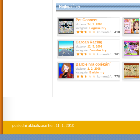
Nejlepší hry
Pet Connect
vloženo:
24. 1. 2009
kategorie:
Logické hry
komentářu:
410
Carcan Racing
vloženo:
12. 5. 2008
kategorie:
Závodní hry
komentářu:
361
Barbie hra oblékání
vloženo:
2. 2. 2008
kategorie:
Barbie hry
komentářu:
778
poslední aktualizace her: 11. 1. 2010