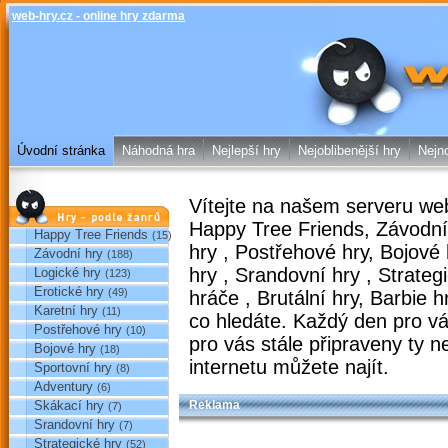
web-hry.cz - online hry zdarma
web-hry.cz
Úvodní stránka
Náhodná hra
Nejlepší hry
Nejoblibenější hry
Nejno
Vítejte na našem serveru
web
Hry podle žánrů
Happy Tree Friends
,
Závodní
Happy Tree Friends
(15)
hry
,
Postřehové hry
,
Bojové
Závodní hry
(188)
hry
,
Srandovní hry
,
Strateg
Logické hry
(123)
Erotické hry
(49)
hráče
,
Brutální hry
,
Barbie h
Karetní hry
(11)
co hledáte. Každý den pro 
Postřehové hry
(10)
pro vás stále připraveny ty
ne
Bojové hry
(18)
internetu můžete najít.
Sportovní hry
(8)
Adventury
(6)
Skákací hry
Reklama
(7)
Srandovní hry
(7)
Strategické hry
(52)