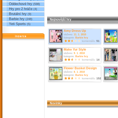
Oddechové hry
(598)
Hry pro 2 hráče
(4)
Brutální hry
(9)
Barbie hry
(248)
Nejnovější hry
Yeti Sports
(5)
Amy Dress Up
vloženo:
11. 1. 2010
reklama
kategorie:
Barbie hry
komentářu:
51
Make Yur Style
vloženo:
9. 1. 2010
kategorie:
Barbie hry
komentářu:
14
Flower Basket Design
vloženo:
8. 1. 2010
kategorie:
Barbie hry
komentářu:
152
Novinky