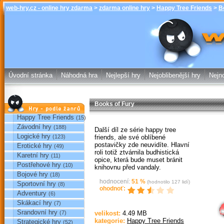
web-hry.cz - online hry zdarma
>
zdarma online hry
>
Happy Tree Friends
>
B
Books of Fury
zdarma online
Úvodní stránka
Náhodná hra
Nejlepší hry
Nejoblibenější hry
Nejno
Books of Fury
Hry podle žánrů
Happy Tree Friends
(15)
Závodní hry
(188)
Další díl ze série happy tree
Logické hry
friends, ale své oblíbené
(123)
postavičky zde neuvidíte. Hlavní
Erotické hry
(49)
roli totiž ztvárnila budhistická
Karetní hry
(11)
opice, která bude muset bránit
Postřehové hry
(10)
knihovnu před vandaly.
Bojové hry
(18)
hodnocení:
51
%
(hodnotilo
127
lidí)
Sportovní hry
(8)
ohodnoť:
Sp
Adventury
(6)
Skákací hry
(7)
Srandovní hry
(7)
velikost:
4.49 MB
kategorie:
Happy Tree Friends
Strategické hry
(52)