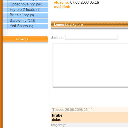
vloženo:
07.03.2008 05:16
Oddechové hry
(598)
ovládání:
Hry pro 2 hráče
(4)
Brutální hry
(9)
Barbie hry
(248)
komentaře ke hře
Yeti Sports
(5)
Jméno:
reklama
[1]
dodo
29.06.2008 05:44
hrube
dobré
reagovaly: