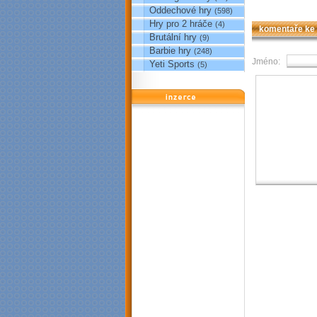
Oddechové hry
(598)
Hry pro 2 hráče
(4)
komentaře ke
Brutální hry
(9)
Barbie hry
(248)
Jméno:
Yeti Sports
(5)
reklama