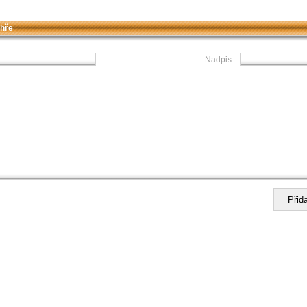
 hře
Nadpis: