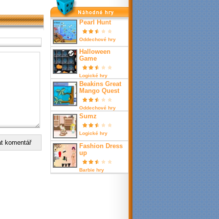
nahodné hry
Pearl Hunt
Oddechové hry
Halloween
Game
Logické hry
Beakins Great
Mango Quest
Oddechové hry
Sumz
Logické hry
Fashion Dress
up
Barbie hry