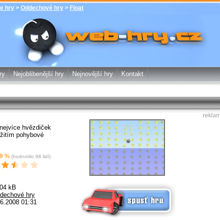
e hry
>
Oddechové hry
>
Float
Float - Oddechové hry - zdarma online
hry web-hry.cz - online hry zdarma
ry
Nejoblibenější hry
Nejnovější hry
Kontakt
rekla
 nejvíce hvězdiček
žitím pohybové
9
%
(hodnotilo
98
lidí)
Spusť online hru zdarma
.04 kB
dechové hry
6.2008 01:31