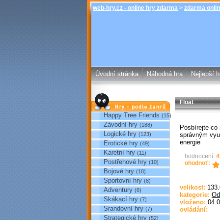
web-hry.cz - online hry zdarma
>
zdarma onlin
Úvodní stránka
Náhodná hra
Nejlepší h
Float
Hry podle žánrů
Happy Tree Friends
(15)
Závodní hry
(188)
Posbírejte co
Logické hry
správným vyu
(123)
energie
Erotické hry
(49)
Karetní hry
(11)
hodnocení:
4
Postřehové hry
(10)
ohodnoť:
Bojové hry
(18)
Sportovní hry
(8)
velikost:
133
Adventury
(6)
kategorie:
Od
Skákací hry
(7)
vloženo:
04.0
Srandovní hry
(7)
ovládání:
Strategické hry
(52)