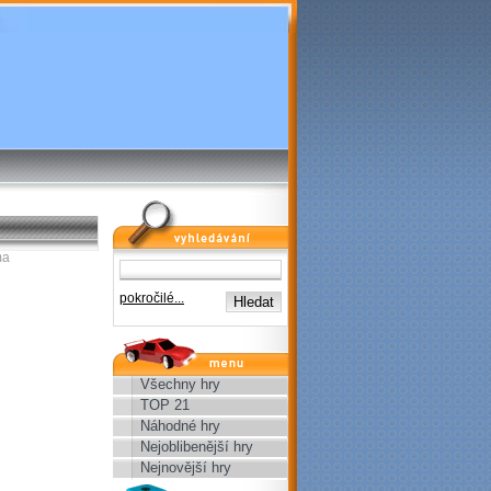
vyhledávání
ma
pokročilé...
menu
Všechny hry
TOP 21
Náhodné hry
Nejoblibenější hry
Nejnovější hry