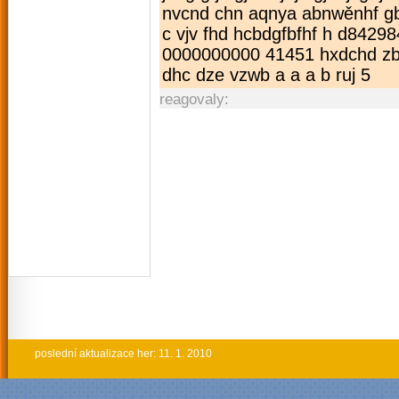
nvcnd chn aqnya abnwěnhf gbn
c vjv fhd hcbdgfbfhf h d842
0000000000 41451 hxdchd zb 
dhc dze vzwb a a a b ruj 5
reagovaly:
poslední aktualizace her: 11. 1. 2010