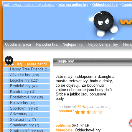
web-hry.cz - online hry zdarma
>
zdarma online hry
>
Oddechové hry
>
Jungl
Jungle boy - 
online hry w
Úvodní stránka
Náhodná hra
Nejlepší hry
Nejoblibenější hry
Nejno
Jungle boy
Hry podle žánrů
Happy Tree Friends
(15)
Závodní hry
(188)
Jste malým chlapcem z džungle a
Logické hry
musíte trefovat lvy, hady a draky,
(123)
co se objevuji. Za bouchnutí
Erotické hry
(49)
zajíce nebo opice jsou body dolů.
Karetní hry
(11)
Srdce a jablko jsou bonusové
Postřehové hry
(10)
body.
Bojové hry
(18)
hodnocení:
50
%
(hodnotilo
94
lidí)
Sportovní hry
(8)
Sp
ohodnoť:
Adventury
(6)
Skákací hry
(7)
Srandovní hry
(7)
velikost:
364.92 kB
kategorie:
Oddechové hry
Strategické hry
(52)