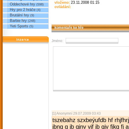
vloženo:
23.11.2008 01:15
Oddechové hry
(598)
ovládání:
Hry pro 2 hráče
(4)
Brutální hry
(9)
Barbie hry
(248)
Yeti Sports
(5)
komentaře ke hře
reklama
Jméno:
[1]
Anonymní
29.07.2009 03:43
tszebahz szxbeýufdb hf rhjfhrjfn
jbng g jb gjnv vjf jb gjv fjkg f