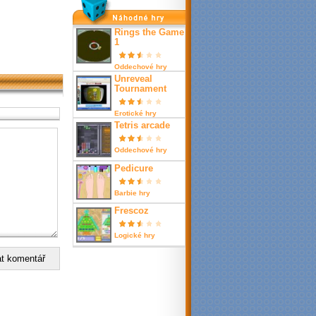
nahodné hry
Rings the Game
1
Oddechové hry
Unreveal
Tournament
Erotické hry
Tetris arcade
Oddechové hry
Pedicure
Barbie hry
Frescoz
Logické hry