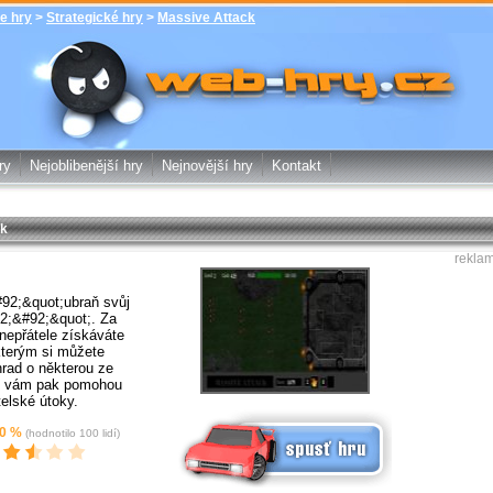
e hry
>
Strategické hry
>
Massive Attack
Massive Attack - Strategické hry -
zdarma online hry web-hry.cz - online
hry zdarma
ry
Nejoblibenější hry
Nejnovější hry
Kontakt
ck
rekla
92;&quot;ubraň svůj
2;&#92;&quot;. Za
epřátele získáváte
kterým si můžete
hrad o některou ze
Ty vám pak pomohou
telské útoky.
Spusť online hru zdarma
0
%
(hodnotilo
100
lidí)