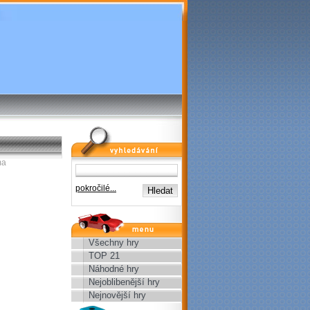
vyhledávání
ma
pokročilé...
menu
Všechny hry
TOP 21
Náhodné hry
Nejoblibenější hry
Nejnovější hry