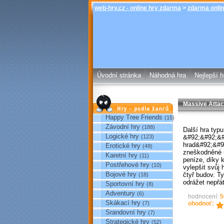
web-hry.cz - online hry zdarma
>
zdarma onlin
Úvodní stránka
Náhodná hra
Nejlepší h
Massive Atta
Hry podle žánrů
Happy Tree Friends
(15)
Závodní hry
(188)
Další hra typu
Logické hry
&#92;&#92;&#
(123)
hrad&#92;&#9
Erotické hry
(49)
zneškodněné n
Karetní hry
(11)
peníze, díky 
Postřehové hry
(10)
vylepšit svůj 
Bojové hry
čtyř budov. 
(18)
odrážet nepřá
Sportovní hry
(8)
Adventury
(6)
hodnocení:
5
Skákací hry
(7)
ohodnoť:
Srandovní hry
(7)
Strategické hry
(52)