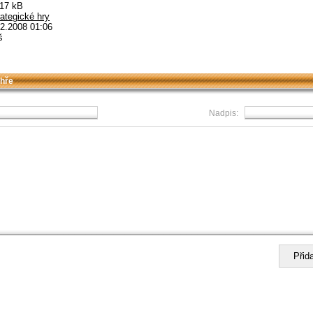
.17 kB
rategické hry
2.2008 01:06
š
 hře
Nadpis: