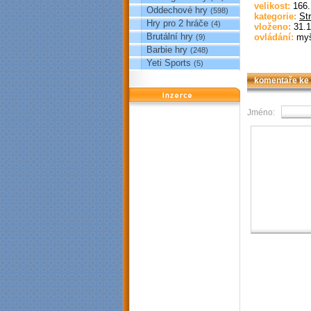
velikost:
166
Oddechové hry
(598)
kategorie:
St
Hry pro 2 hráče
(4)
vloženo:
31.1
Brutální hry
ovládání:
my
(9)
Barbie hry
(248)
Yeti Sports
(5)
komentaře ke
reklama
Jméno: