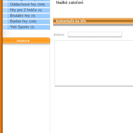
hladké zatočení
Oddechové hry
(598)
Hry pro 2 hráče
(4)
Brutální hry
(9)
Barbie hry
komentaře ke hře
(248)
Yeti Sports
(5)
Jméno:
reklama