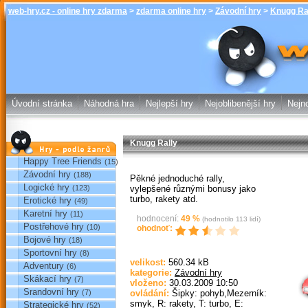
web-hry.cz - online hry zdarma
>
zdarma online hry
>
Závodní hry
>
Knugg Ra
Knugg Rally 
online hry w
Úvodní stránka
Náhodná hra
Nejlepší hry
Nejoblibenější hry
Nejno
Knugg Rally
Hry podle žánrů
Happy Tree Friends
(15)
Závodní hry
(188)
Pěkné jednoduché rally,
Logické hry
vylepšené různými bonusy jako
(123)
turbo, rakety atd.
Erotické hry
(49)
Karetní hry
(11)
hodnocení:
49
%
(hodnotilo
113
lidí)
Postřehové hry
(10)
ohodnoť:
Bojové hry
(18)
Sportovní hry
(8)
Sp
velikost:
560.34 kB
Adventury
(6)
kategorie:
Závodní hry
Skákací hry
(7)
vloženo:
30.03.2009 10:50
Srandovní hry
(7)
ovládání:
Šipky: pohyb,Mezerník:
smyk, R: rakety, T: turbo, E:
Strategické hry
(52)