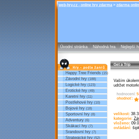
web-hry.cz - online hry zdarma
>
zdarma onlin
Úvodní stránka
Náhodná hra
Nejlepší h
Get a Trip
Hry podle žánrů
Happy Tree Friends
(15)
Závodní hry
(188)
Vaším úkolem 
Logické hry
udržet motork
(123)
Erotické hry
(49)
hodnocení:
5
Karetní hry
(11)
ohodnoť:
Postřehové hry
(10)
Bojové hry
(18)
velikost:
38.3
Sportovní hry
(8)
kategorie:
Zá
Adventury
(6)
vloženo:
09.0
Skákací hry
(7)
ovládání:
šip
Srandovní hry
(7)
Strategické hry
(52)