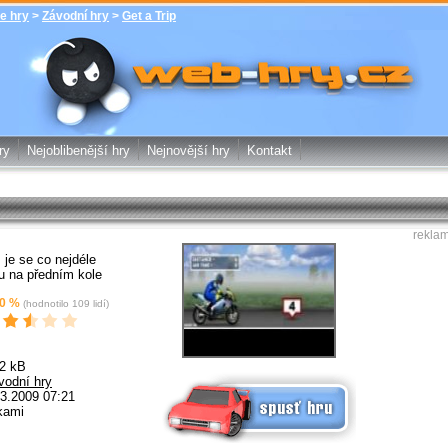
e hry
>
Závodní hry
>
Get a Trip
Get a Trip - Závodní hry - zdarma online
hry web-hry.cz - online hry zdarma
ry
Nejoblibenější hry
Nejnovější hry
Kontakt
rekla
je se co nejdéle
u na předním kole
0
%
(hodnotilo
109
lidí)
2 kB
Spusť online hru zdarma
vodní hry
3.2009 07:21
kami