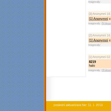
reagovaly:
[3]
Anonymní
16.
[1] Anonymní
c
reagovaly:
[5] Ano
[2]
Anonymní
16.
[1] Anonymní
c
reagovaly:
[1]
Anonymní
02.
8219
halo
reagovaly:
[3] Ano
poslední aktualizace her: 11. 1. 2010