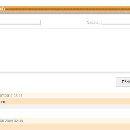
 hře
Nadpis:
07.2011 08:21
mní
08.2009 02:08