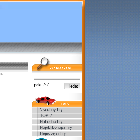
vyhledávání
ma
pokročilé...
menu
Všechny hry
TOP 21
Náhodné hry
Nejoblibenější hry
Nejnovější hry