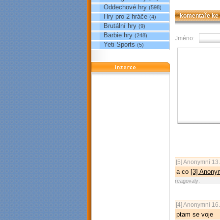
Oddechové hry
(598)
Hry pro 2 hráče
komentaře ke
(4)
Brutální hry
(9)
Barbie hry
(248)
Jméno:
Yeti Sports
(5)
reklama
[5]
Anonymní
13.
a co
[3] Anony
reagovaly:
[4]
Anonymní
16.
ptam se voje